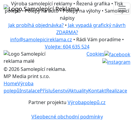
Výroba samolepící reklamy • Řezená grafika • Tisk
polepů • Polepy na auto • Polepy na výlohy • Samolepící
nápisy
Jak probíhá objednávka?
•
Jak vypadá grafický návrh
ZDARMA?
info@samolepicireklama.cz
• Rádi Vám poradíme •
Volejte: 604 635 524
Cookies
© 2026 Samolepící reklama.
MP Media print s.r.o.
Home
Výroba
polepů
Instalace
Příslušenství
Aktuality
Kontakt
Realizace
Partner projektu
Výrobapolepů.cz
Všeobecné obchodní podmínky