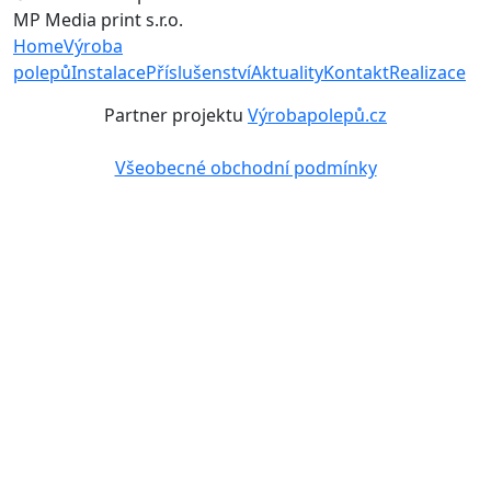
MP Media print s.r.o.
Home
Výroba
polepů
Instalace
Příslušenství
Aktuality
Kontakt
Realizace
Partner projektu
Výrobapolepů.cz
Všeobecné obchodní podmínky