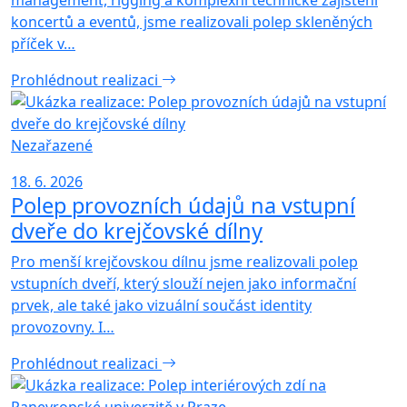
management, rigging a komplexní technické zajištění
koncertů a eventů, jsme realizovali polep skleněných
příček v…
Prohlédnout realizaci
Nezařazené
18. 6. 2026
Polep provozních údajů na vstupní
dveře do krejčovské dílny
Pro menší krejčovskou dílnu jsme realizovali polep
vstupních dveří, který slouží nejen jako informační
prvek, ale také jako vizuální součást identity
provozovny. I…
Prohlédnout realizaci