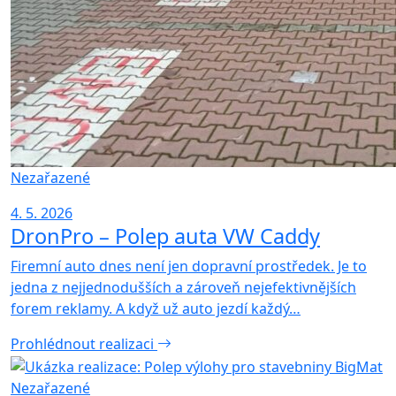
Nezařazené
4. 5. 2026
DronPro – Polep auta VW Caddy
Firemní auto dnes není jen dopravní prostředek. Je to
jedna z nejjednodušších a zároveň nejefektivnějších
forem reklamy. A když už auto jezdí každý…
Prohlédnout realizaci
Nezařazené