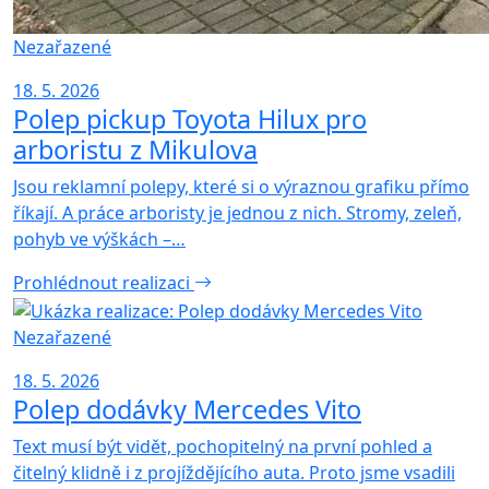
Nezařazené
18. 5. 2026
Polep pickup Toyota Hilux pro
arboristu z Mikulova
Jsou reklamní polepy, které si o výraznou grafiku přímo
říkají. A práce arboristy je jednou z nich. Stromy, zeleň,
pohyb ve výškách –…
Prohlédnout realizaci
Nezařazené
18. 5. 2026
Polep dodávky Mercedes Vito
Text musí být vidět, pochopitelný na první pohled a
čitelný klidně i z projíždějícího auta. Proto jsme vsadili