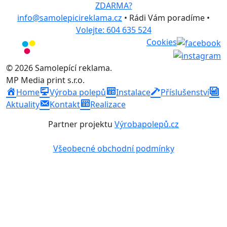
ZDARMA?
info@samolepicireklama.cz
• Rádi Vám poradíme •
Volejte: 604 635 524
Cookies
© 2026 Samolepící reklama.
MP Media print s.r.o.
Home
Výroba polepů
Instalace
Příslušenství
Aktuality
Kontakt
Realizace
Partner projektu
Výrobapolepů.cz
Všeobecné obchodní podmínky