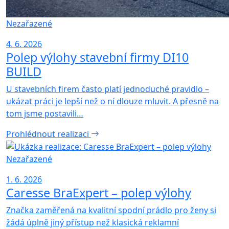
Nezařazené
4. 6. 2026
Polep výlohy stavební firmy DI10
BUILD
U stavebních firem často platí jednoduché pravidlo –
ukázat práci je lepší než o ní dlouze mluvit. A přesně na
tom jsme postavili…
Prohlédnout realizaci
Nezařazené
1. 6. 2026
Caresse BraExpert – polep výlohy
Značka zaměřená na kvalitní spodní prádlo pro ženy si
žádá úplně jiný přístup než klasická reklamní