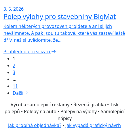
3. 5. 2026
Polep výlohy pro stavebniny BigMat
Kolem některých provozoven projdete a ani si jich
nevšimnete. A pak jsou tu takové, které vás zastaví ještě
dřív, než si uvědomíte, že…
Prohlédnout realizaci
1
2
3
…
11
Další
Výroba samolepící reklamy • Řezená grafika • Tisk
polepů • Polepy na auto • Polepy na výlohy • Samolepící
nápisy
Jak probíhá objednávka?
•
Jak vypadá grafický návrh