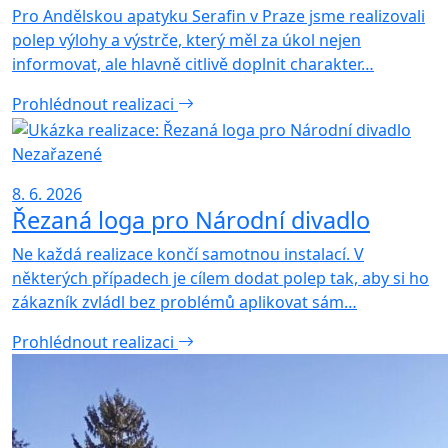
Pro Andělskou apatyku Serafin v Praze jsme realizovali
polep výlohy a výstrče, který měl za úkol nejen
informovat, ale hlavně citlivě doplnit charakter…
Prohlédnout realizaci
Nezařazené
8. 6. 2026
Řezaná loga pro Národní divadlo
Ne každá realizace končí samotnou instalací. V
některých případech je cílem dodat polep tak, aby si ho
zákazník zvládl bez problémů aplikovat sám…
Prohlédnout realizaci