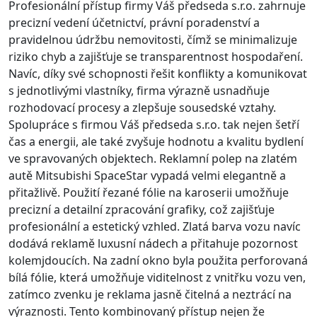
Profesionální přístup firmy Váš předseda s.r.o. zahrnuje
precizní vedení účetnictví, právní poradenství a
pravidelnou údržbu nemovitosti, čímž se minimalizuje
riziko chyb a zajišťuje se transparentnost hospodaření.
Navíc, díky své schopnosti řešit konflikty a komunikovat
s jednotlivými vlastníky, firma výrazně usnadňuje
rozhodovací procesy a zlepšuje sousedské vztahy.
Spolupráce s firmou Váš předseda s.r.o. tak nejen šetří
čas a energii, ale také zvyšuje hodnotu a kvalitu bydlení
ve spravovaných objektech. Reklamní polep na zlatém
autě Mitsubishi SpaceStar vypadá velmi elegantně a
přitažlivě. Použití řezané fólie na karoserii umožňuje
precizní a detailní zpracování grafiky, což zajišťuje
profesionální a estetický vzhled. Zlatá barva vozu navíc
dodává reklamě luxusní nádech a přitahuje pozornost
kolemjdoucích. Na zadní okno byla použita perforovaná
bílá fólie, která umožňuje viditelnost z vnitřku vozu ven,
zatímco zvenku je reklama jasně čitelná a neztrácí na
výraznosti. Tento kombinovaný přístup nejen že