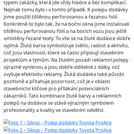
typem zakázky, která jde vždy hladce a bez komplikací.
Nejinak tomu bylo i v tomto případě. K polepu dodávky
jsme použili tištěnou perforovanou a řezanou folií.
Konkrétně to bylo tak, že na boční okna jsme instalovali
tištěnou perforovanou fólií a na bocích vozu jsou ještě
umístěny řezané texty. To vše se na žluté dodávce dobře
vyjímá. Žlutá barva symbolizuje světlo, radost a aktivitu,
což jsou vlastnosti, které se často připisují stavebním
projektům a týmům. Na žlutém pozadí reklamní polepy
výrazně vyniknou a jsou dobře viditelné z dálky, což
zvyšuje efektivitu reklamy. Žlutá dodávka také působí
pozitivně a přitahuje pozornost, což je v oblasti
stavebnictví klíčové pro přllákání potenciálních
zákazníků. Tato kombinace žluté barvy a reklamních
polepů na dodávce se stává výrazným symbolem
profesionality a kvality ve stavebním odvětví.