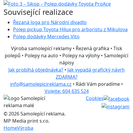
Související realizace
Řezaná loga pro Národní divadlo
Polep pickup Toyota Hilux pro arboristu z Mikulova
Polep dodávky Mercedes Vito
Výroba samolepící reklamy • Řezená grafika • Tisk
polepů • Polepy na auto • Polepy na výlohy • Samolepící
nápisy
Jak probíhá objednávka?
•
Jak vypadá grafický návrh
ZDARMA?
info@samolepicireklama.cz
• Rádi Vám poradíme •
Volejte: 604 635 524
Cookies
© 2026 Samolepící reklama.
MP Media print s.r.o.
Home
Výroba